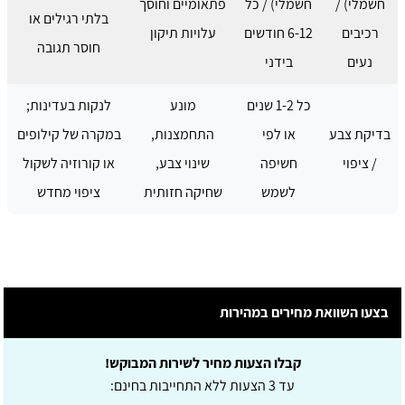
חשמלי) /
חשמלי) / כל
פתאומיים וחוסך
בלתי רגילים או
רכיבים
6-12 חודשים
עלויות תיקון
חוסר תגובה
נעים
בידני
כל 1-2 שנים
מונע
לנקות בעדינות;
בדיקת צבע
או לפי
התחמצנות,
במקרה של קילופים
/ ציפוי
חשיפה
שינוי צבע,
או קורוזיה לשקול
לשמש
שחיקה חזותית
ציפוי מחדש
בצעו השוואת מחירים במהירות
קבלו הצעות מחיר לשירות המבוקש!
עד 3 הצעות ללא התחייבות בחינם: