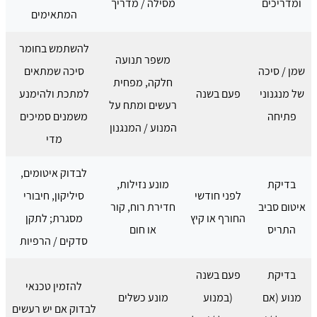
ומדריכים
מסילה / מדריך
המתאימים
להשתמש בחומר
משפר תנועה
שמן / סיכה
סיכה שמתאים
חלקה, מפחית
של מנגנוני
פעם בשנה
למתכת ולהימנע
רעשים ומתח על
פתיחה
משמנים סמיכים
המנוע / המנגנון
מדי
לבדוק איטומים,
בדיקת
מונע נזילות,
לפני חודשי
סיליקון, חיבורי
איטום סביב
חדירת רוח, קור
החורף או קיץ
מסגרת; לתקן
התריס
או חום
סדקים / הרפיות
בדיקת
פעם בשנה
להזמין טכנאי
מנוע (אם
(במנוע
מונע כשלים
לבדוק אם יש רעשים