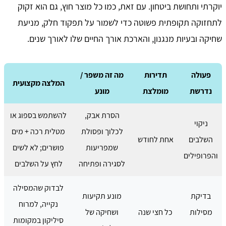
יוקרתי ותחושת ביטחון. עם זאת, כמו כל מוצר חוץ, גם הוא זקוק
לתחזוקה תקופתית פשוטה כדי לשמור על תפקוד חלק, מניעת
שחיקה ובעיות מנגנון, והארכת אורך החיים שלו לאורך שנים.
פעולה
תדירות
מה זה משפר /
המלצה מקצועית
נדרשת
מומלצת
מונע
הסרת אבק,
להשתמש בספוג או
ניקוי
לכלוך ופסולת
מטלית רכה + מים
השלבים
אחת לחודש
שמפריעות
פושרים; לא לשים
והפרופילים
לסגירה ופתיחה
לחץ על השלבים
לבדוק שהמסילה
בדיקת
מונע תקיעות
נקייה, למרוח
מסילות
כל חצי שנה
ושחיקה של
סיליקון במקומות