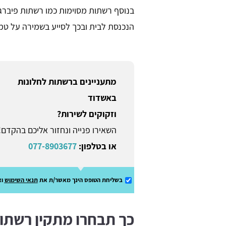
בנוסף רשתות מסוימות כמו רשתות פיברג
הנכנסת לבית ובכך לסייע בשמירה על טמ
מתעניינים ברשתות לחלונות
באשדוד
וזקוקים לשירות?
השאירו פנייה ונחזור אליכם בהקדם!
או בטלפון:
077-8903677
בשליחת הטופס הינך מאשר/ת את
תנאי השימוש
וא
כך תבחרו מתקין רשתו