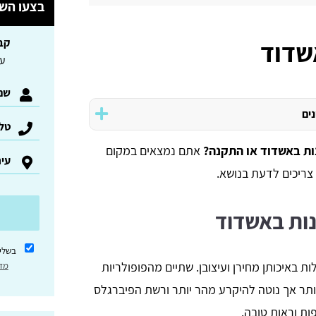
בצעו השו
שדוד
קב
עד 3 הצעות ל
נים
ות באשדוד או התקנה?
אתם נמצאים במקום
 צריכים לדעת בנושא.
ש
נות באשדוד
בשלי
ת באיכותן מחירן ועיצובן. שתיים מהפופולריות
מדי
יותר אך נוטה להיקרע מהר יותר ורשת הפיברגלס
ת וראות טובה.