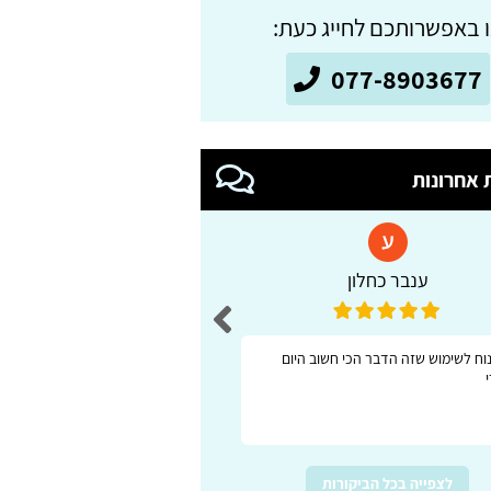
 באפשרותכם לחייג כעת:
077-8903677
 אחרונות
ענבר כחלון
אמנון
ונוח לשימוש שזה הדבר הכי חשוב היום
אתר נוח ברור מאורגן בצור
לצפייה בכל הביקורות