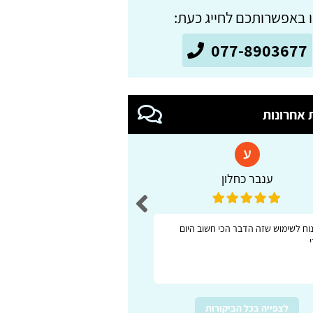
 באפשרותכם לחייג כעת:
077-8903677
 אחרונות
ענבר כחלון
אמנון
ונוח לשימוש שזה הדבר הכי חשוב היום
אתר נוח ברור מאורגן בצור
לצפייה בכל הביקורות