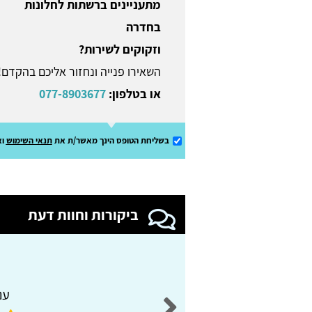
מתעניינים ברשתות לחלונות
בחדרה
וזקוקים לשירות?
השאירו פנייה ונחזור אליכם בהקדם!
או בטלפון:
077-8903677
בשליחת הטופס הינך מאשר/ת את
תנאי השימוש
וא
ביקורות וחוות דעת
ענ