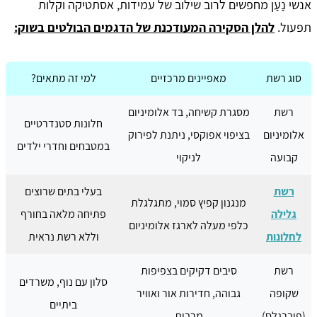
אנשי נַעַן מחפשים לרוב שילוב של עמידות, אסתטיקה וקלות
תפעול.
להלן הסקירה המעודכנת של הדגמים הבולטים בשוק:
סוג רשת
מאפיינים מרכזיים
למי זה מתאים?
רשת
מסגרת קשיחה, בד אלומיניום
חלונות סטנדרטיים
אלומיניום
בציפוי אפוקסי, ניתנת לפירוק
במטבחים וחדרי ילדים
קבועה
לניקוי
רשת
בעלי בתים שרוצים
מנגנון קפיץ סמוי, מתגלגלת
גלילה
פתיחה מלאה בחורף
כלפי מעלה לארגז אלומיניום
לחלונות
וללא רשת נראית
רשת
סיבים דקיקים בצפיפות
סלון עם נוף, משרדים
שקופה
גבוהה, חדירות אור ואוויר
ביתיים
(פיברגלס)
מרבית