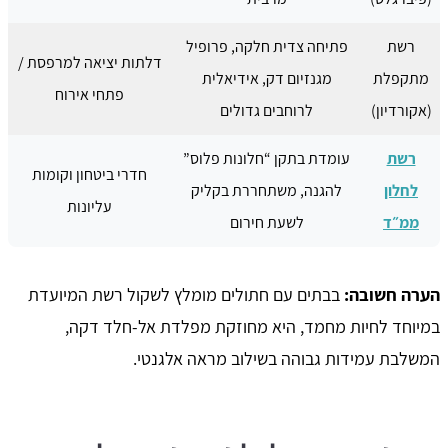
רשת
פתיחה צדית חלקה, פרופיל
דלתות יציאה למרפסת /
מתקפלת
מגנזיום דק, אידיאלית
פתחי אירוח
(אקורדיון)
לרוחבים גדולים
רשת
עומדת בתקן “חלונות פלוס”
חדרי ביטחון וקומות
לחלון
להגנה, משתחררת בקליק
עליונות
ממ״ד
לשעת חירום
הערה חשובה:
בבתים עם חתולים מומלץ לשקול רשת המיועדת
במיוחד לחיות מחמד, היא מחוזקת מפלדת אל-חלד דקה,
המשלבת עמידות גבוהה בשילוב מראה אלגנטי.