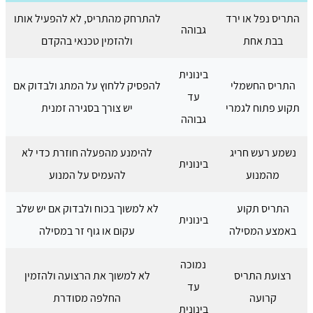
התריס נפל או ירד
להתרחק מהתריס, לא להפעיל אותו
גבוהה
בבת אחת
ולהזמין טכנאי בהקדם
בינונית
התריס החשמלי
להפסיק ללחוץ על המתג ולבדוק אם
עד
תקוע פתוח לגמרי
יש צורך בסגירה זמנית
גבוהה
נשמע רעש חריג
להימנע מהפעלה חוזרת כדי לא
בינונית
מהמנוע
להעמיס על המנוע
התריס תקוע
לא למשוך בכוח ולבדוק אם יש שלב
בינונית
באמצע המסילה
עקום או גוף זר במסילה
נמוכה
רצועת התריס
לא למשוך את הרצועה ולהזמין
עד
קרועה
החלפה מסודרת
בינונית