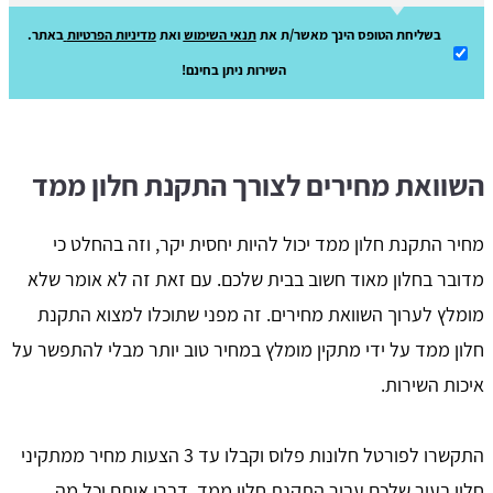
בשליחת הטופס הינך מאשר/ת את
תנאי השימוש
ואת
מדיניות הפרטיות
באתר.
השירות ניתן בחינם!
השוואת מחירים לצורך התקנת חלון ממד
מחיר התקנת חלון ממד יכול להיות יחסית יקר, וזה בהחלט כי
מדובר בחלון מאוד חשוב בבית שלכם. עם זאת זה לא אומר שלא
מומלץ לערוך השוואת מחירים. זה מפני שתוכלו למצוא התקנת
חלון ממד על ידי מתקין מומלץ במחיר טוב יותר מבלי להתפשר על
איכות השירות.
התקשרו לפורטל חלונות פלוס וקבלו עד 3 הצעות מחיר ממתקיני
חלון בעיר שלכם עבור התקנת חלון ממד. דברו איתם וכל מה