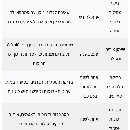
ניקוי
מסילות
שאיבת לכלוך, ניקוי עם סמרטוט לח,
אחת לחודש
ואזורי
לוודא שאין אבק או חול שיפגעו בסגירה
סגירה
שימוש בתרסיס סיכה עדין (כמו WD-40)
שימון צירים
פעם בשנה
על צירים ומנעולים, למניעת חיכוך או
ונעילה
חריקות
בדיקת
אחת לשנה
בדיקת המסגרת והברגים, במיוחד במגע
חלודה או
או לאחר
עם מים - לנקות ולייבש אם יש סימנים
קילופים
גשם כבד
תקינות
הסתכלות בזכוכית ובאטמים, איתור
זכוכית
אחת לשנה
סדקים, קילופים או גומי בלוי
ואטמים