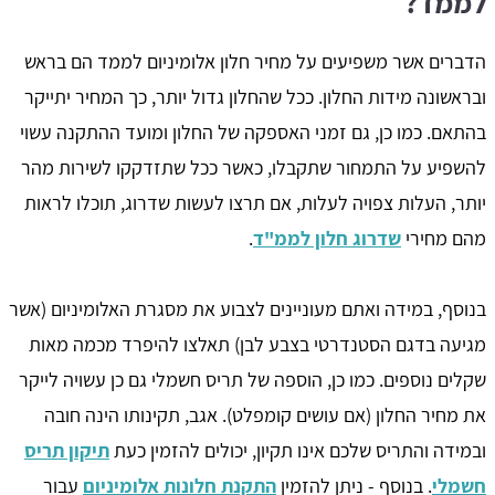
לממד?
הדברים אשר משפיעים על מחיר חלון אלומיניום לממד הם בראש
ובראשונה מידות החלון. ככל שהחלון גדול יותר, כך המחיר יתייקר
בהתאם. כמו כן, גם זמני האספקה של החלון ומועד ההתקנה עשוי
להשפיע על התמחור שתקבלו, כאשר ככל שתזדקקו לשירות מהר
יותר, העלות צפויה לעלות, אם תרצו לעשות שדרוג, תוכלו לראות
מהם מחירי
שדרוג חלון לממ"ד
.
בנוסף, במידה ואתם מעוניינים לצבוע את מסגרת האלומיניום (אשר
מגיעה בדגם הסטנדרטי בצבע לבן) תאלצו להיפרד מכמה מאות
שקלים נוספים. כמו כן, הוספה של תריס חשמלי גם כן עשויה לייקר
את מחיר החלון (אם עושים קומפלט). אגב, תקינותו הינה חובה
ובמידה והתריס שלכם אינו תקיון, יכולים להזמין כעת
תיקון תריס
חשמלי
. בנוסף - ניתן להזמין
התקנת חלונות אלומיניום
עבור